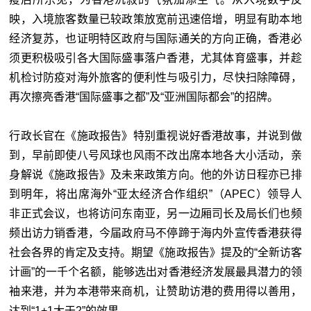
映，入境旅客数量已较政策放宽前迅速倍增，明显有助本地
经济复苏，也证明特区政府与国际通关的方向正确，香港必
须更积极吸引各大国际盛事落户香港，尤其体育盛事，并趁
机检讨防疫对海外旅客的便利性与吸引力，尽快扫除障碍，
再次擦亮香港“国际盛事之都”及“亚洲国际都会”的招牌。
行政长官在《施政报告》特别重视说好香港故事，并说到做
到，早前即使八号风球也风雨不改出席本地各大小活动，亲
身解说《施政报告》及未来政策方向。他的外访日程亦已排
到明年，将出席海外“亚太经济合作组织”（APEC）领导人
非正式会议，也将访问东南亚，另一边厢司长及局长们也频
频出访力销香港，今届政府马不停蹄于海内外宣传香港获得
社会各界的肯定及支持。期望《施政报告》提及的“全新访客
计画”的一千个名额，能够选出对香港经济发展最具潜力的领
袖来港，并为本港带来商机，让赞助访港的费用得以善用，
达到“1+1大于2”的效果。