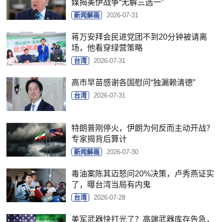
媒揭美伊战争“无解三选一”
新闻解画
2026-07-31
蒋万安拜会民进党团不到20分钟被请离
场，他看穿绿营策略
台湾
2026-07-31
高市早苗感谢各国慰问“独漏赖清德”
台湾
2026-07-31
特朗普刚停火，伊朗为何反而主动开战？
专家揭背后算计
新闻解画
2026-07-30
毒油案陈其迈怒问20%决策，卢秀燕证实
了，曝台湾当局有内鬼
台湾
2026-07-28
美军武器快打光了？高端武器库存告急，