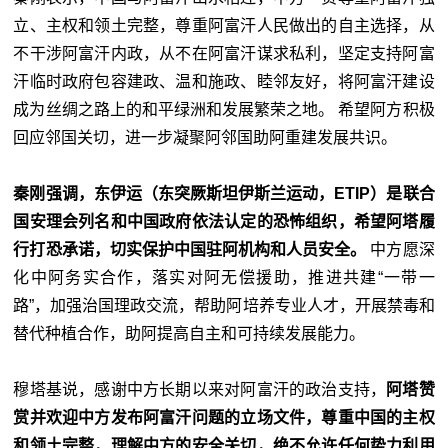
立、主权和领土完整，尊重阿富汗人民做出的自主选择，从
不干涉阿富汗内政，从不在阿富汗谋求私利，坚定支持阿富
汗临时政府包容建政、温和施政、睦邻友好，将阿富汗建设
成为丝绸之路上的和平绿洲和发展繁荣之地。 希望阿方积极
回应邻国关切，进一步凝聚阿邻国助阿重建发展共识。
秦刚强调，东伊运（东突厥斯坦伊斯兰运动，ETIP）是联合
国安理会列名和中国政府依法认定的恐怖组织，希望阿塔履
行打恐承诺，切实保护中国驻阿机构和人员安全。
中方愿深
化中阿务实合作，落实对阿无偿援助，推进共建“一带一
路”，加强治国理政交流，帮助阿培养专业人才，开展禁毒和
替代种植合作，助阿提高自主和可持续发展能力。
穆塔基说，感谢中方长期以来对阿富汗的政治支持，
阿塔赞
赏并欢迎中方发布阿富汗问题的立场文件，尊重中国的主权
和领土完整，理解中方的安全关切，绝不允许任何势力利用