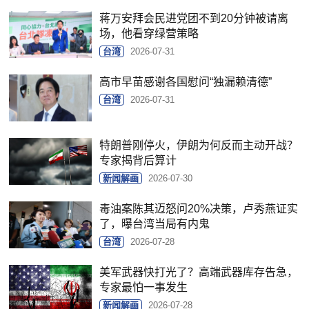
蒋万安拜会民进党团不到20分钟被请离
场，他看穿绿营策略
台湾
2026-07-31
高市早苗感谢各国慰问“独漏赖清德”
台湾
2026-07-31
特朗普刚停火，伊朗为何反而主动开战？
专家揭背后算计
新闻解画
2026-07-30
毒油案陈其迈怒问20%决策，卢秀燕证实
了，曝台湾当局有内鬼
台湾
2026-07-28
美军武器快打光了？高端武器库存告急，
专家最怕一事发生
新闻解画
2026-07-28