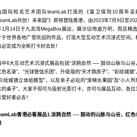
由国际知名艺术团队teamLab打造的《富卫保险10周年呈
“teamLab共创！未来园”》即将登陆香港，由2023年7月9日至202
年1月14日于九龙湾MegaBox展出，展示佔地逾万呎，而且精选
个于世界各地广受欢迎的作品，打造大型互动艺术沉浸式空间，
信必定成为全新打卡好去处！
当中6大互动艺术沉浸式展品包括“涂鸦自然 ── 鼓动山脉与山谷
红色名录”、“光球管弦乐团”、升级版的“天才跳房子”、“彩绘城镇”
“彩绘城镇立体纸模型”，以及亲子必玩的“滑梯水果园”及“小人所
住的桌子”，大家不但可与投射光影打卡，亦可与展品互动，各位
术爱好者必去！
teamLab香港必看展品1.涂鸦自然 ── 鼓动的山脉与山谷，红色
录