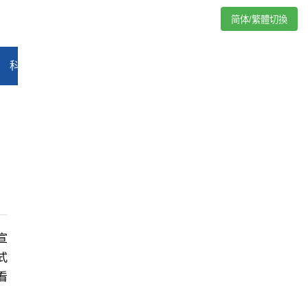
简体/繁體切換
科技
能源
汽车
评论
专题
教育
娱乐
视频
宣
式
看