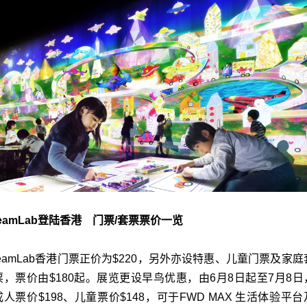
teamLab登陆香港 门票/套票票价一览
teamLab香港门票正价为$220，另外亦设特惠、儿童门票及家庭
票，票价由$180起。展览更设早鸟优惠，由6月8日起至7月8日
成人票价$198、儿童票价$148，可于FWD MAX 生活体验平台