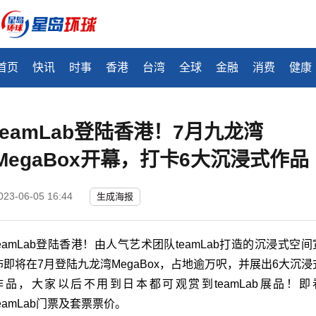
首页
快讯
时事
香港
台湾
全球
金融
消费
健康
teamLab登陆香港！7月九龙湾
MegaBox开幕，打卡6大沉浸式作品
023-06-05 16:44
生成海报
teamLab登陆香港！由人气艺术团队teamLab打造的沉浸式空间
佈即将在7月登陆九龙湾MegaBox，占地逾万呎，并展出6大沉浸
作品，大家以后不用到日本都可观赏到teamLab展品！即
teamLab门票及套票票价。