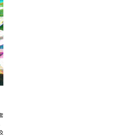
套
，
及