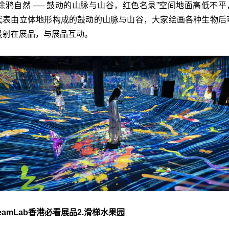
“涂鸦自然 ── 鼓动的山脉与山谷，红色名录”空间地面高低不平
代表由立体地形构成的鼓动的山脉与山谷，大家绘画各种生物后
投射在展品，与展品互动。
teamLab香港必看展品2.滑梯水果园