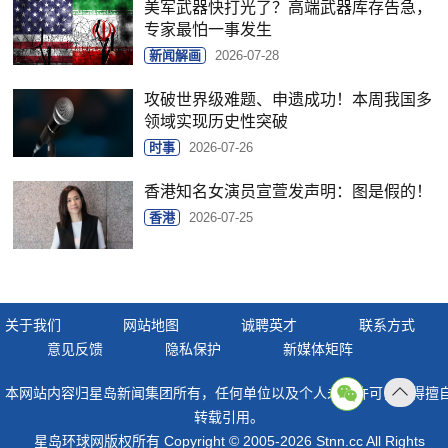
美军武器快打光了？高端武器库存告急，
专家最怕一事发生
新闻解画
2026-07-28
攻破世界级难题、申遗成功！本周我国多
领域实现历史性突破
时事
2026-07-26
香港知名女演员宣萱发声明：图是假的！
香港
2026-07-25
关于我们
网站地图
诚聘英才
联系方式
意见反馈
隐私保护
新媒体矩阵
本网站内容归星岛新闻集团所有，任何单位以及个人未经许可，不得擅
返回
转载引用。
顶部
星岛环球网版权所有 Copyright © 2005-2026 Stnn.cc All Rights