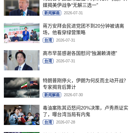
媒揭美伊战争“无解三选一”
新闻解画
2026-07-31
蒋万安拜会民进党团不到20分钟被请离
场，他看穿绿营策略
台湾
2026-07-31
高市早苗感谢各国慰问“独漏赖清德”
台湾
2026-07-31
特朗普刚停火，伊朗为何反而主动开战？
专家揭背后算计
新闻解画
2026-07-30
毒油案陈其迈怒问20%决策，卢秀燕证实
了，曝台湾当局有内鬼
台湾
2026-07-28