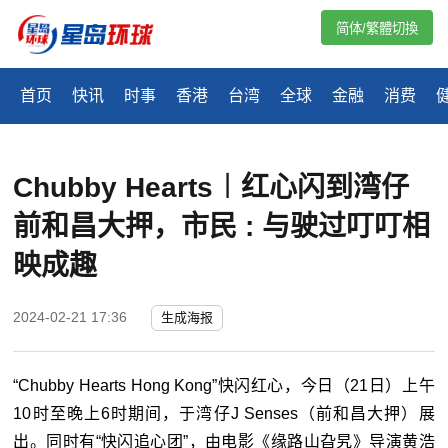
简体/繁體切換
首页
快讯
时事
香港
台湾
全球
金融
消费
Chubby Hearts︱红心闪到湾仔
前和昌大押，市民 : 与驶过叮叮相
映成趣
2024-02-21 17:36
生成海报
“Chubby Hearts Hong Kong”快闪红心，今日（21日）上午
10时至晚上6时期间，于湾仔J Senses（前和昌大押）展
出。同时有“快闪追心团”，由电影《缘路山旮旯》导演黄浩