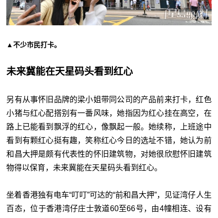
▲不少市民打卡。
未来冀能在天星码头看到红心
另有从事怀旧品牌的梁小姐带同公司的产品前来打卡，红色
小猪与红心配搭别有一番风味，她指因为红心挂在高空，在
路上已能看到飘浮的红心，像飘起一般。她续称，上班途中
看到有颗红心挺有趣，笑称红心今日的选址不错，她认为前
和昌大押是颇有代表性的怀旧建筑物，对她很欣慰怀旧建筑
物得以保育，未来冀能在天星码头看到红心。
坐着香港独有电车“叮叮”可达的“前和昌大押”，见证湾仔人生
百态，位于香港湾仔庄士敦道60至66号，由4幢相连、设有