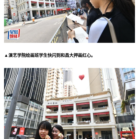
▲演艺学院绘画班学生快闪到和昌大押画红心。