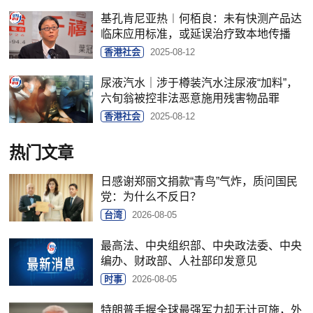
基孔肯尼亚热︱何栢良：未有快测产品达
临床应用标准，或延误治疗致本地传播
香港社会
2025-08-12
尿液汽水｜涉于樽装汽水注尿液“加料”，
六旬翁被控非法恶意施用残害物品罪
香港社会
2025-08-12
热门文章
日感谢郑丽文捐款“青鸟”气炸，质问国民
党：为什么不反日？
台湾
2026-08-05
最高法、中央组织部、中央政法委、中央
编办、财政部、人社部印发意见
时事
2026-08-05
特朗普手握全球最强军力却无计可施，外