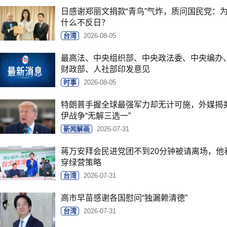
日感谢郑丽文捐款“青鸟”气炸，质问国民党：
什么不反日？
台湾
2026-08-05
最高法、中央组织部、中央政法委、中央编办
财政部、人社部印发意见
时事
2026-08-05
特朗普手握全球最强军力却无计可施，外媒揭
伊战争“无解三选一”
新闻解画
2026-07-31
蒋万安拜会民进党团不到20分钟被请离场，他
穿绿营策略
台湾
2026-07-31
高市早苗感谢各国慰问“独漏赖清德”
台湾
2026-07-31