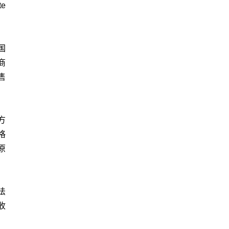
e
国
商
售
方
格
原
法
收