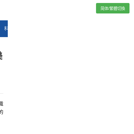
简体/繁體切換
科技
能源
汽车
评论
专题
教育
娱乐
视频
美
裁
的