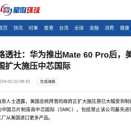
首页
快讯
时事
香港
台湾
全球
金融
消费
健康
路透社：华为推出Mate 60 Pro后，
国扩大施压中芯国际
024-02-22 08:42
生成海报
消息人士透露，美国总统拜登的政府正扩大施压原已大幅受到制
的中国芯片制造商中芯国际（SMIC），包括禁止该公司最先进
工厂从美国进口更多产品。