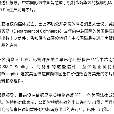
路透社报导，中芯国际为中国智慧型手机制造商华为的旗舰机Mat
60 Pro生产高阶芯片。
未获授权向媒体发言，因此不愿公开身份的两名消息人士说，美
商务部（Department of Commerce）去年向中芯国际的美国供应
发出数十封信件，告知供应商暂停他们向中芯国际最先进厂房贩
产品的许可。
一名消息人士说，尽管许多美企早已停止贩售产品给中芯南
（SMIC South），商务部的这些信件，至少阻止英特
（Entegris）这家美国供应商向中国出口价值数百万美元的芯片
物料和零组件。
根据报导，目前没有证据显示英特格违反任何一条美国法律或
规。英特格对此表示，公司皆根据有效的出口许可证出货，而且
到商务部来信通知暂停对中芯南方出口的许可后，已停止出货。