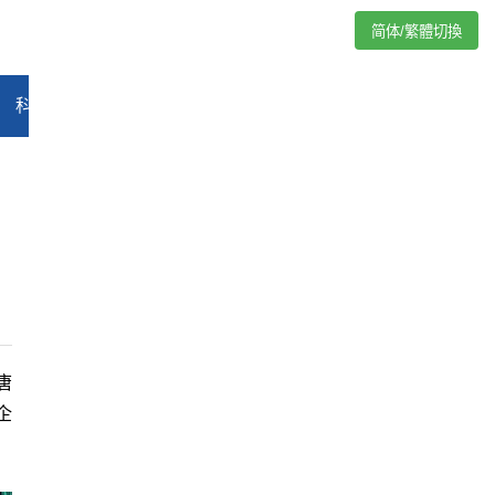
简体/繁體切換
科技
能源
汽车
评论
专题
教育
娱乐
视频
唐
企