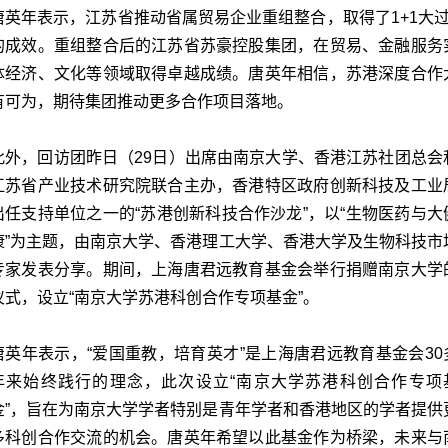
唐英年表示，江苏省推动省属贸易企业重组整合，取得了1+1大过
的成效。重组整合后的江苏省苏豪控股集团，在贸易、金融服务
体经济、文化等领域取得卓越成绩。唐英年相信，苏港深度合作
有可为，期待集团推动更多合作项目落地。
此外，回访团昨日（29日）出席由南京大学、香港江苏社团总会
江苏省产业技术研究院联合主办，香港特区政府创新科技及工业
出任支持单位之一的“苏港创新科技合作沙龙”，以“生物医药与大
康”为主题，由南京大学、香港理工大学、香港大学及生物科技市
专家发表分享。期间，上海唐君远教育基金会举行捐赠南京大学
仪式，设立“南京大学苏港科创合作专项基金”。
唐英年表示，“爱国重教，培育英才”是上海唐君远教育基金会30
年来始终践行的理念，此次设立“南京大学苏港科创合作专项
金”，旨在为南京大学学者特别是青年学者和香港地区的学者提供
多科创合作交流的机会。唐英年希望以此基金作为桥梁，未来与