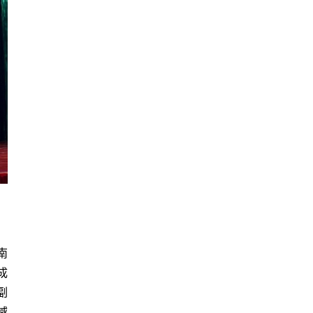
南
成
副
域