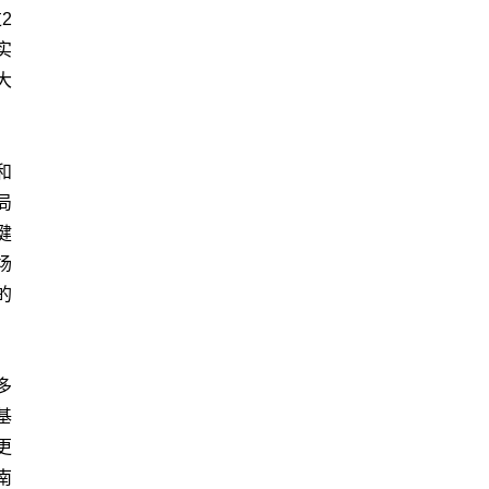
2
实
大
和
局
健
场
的
多
基
更
南