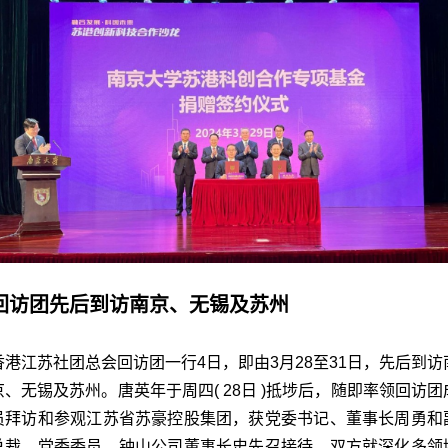
回访团先后到访南京、无锡及苏州
香港江苏社团总会回访团一行4日，即由3月28至31日，先后到访
京、无锡及苏州。唐英年于周四( 28日 )抵埗后，随即率领回访团
员拜访和参观江苏省苏豪控股集团，获党委书记、董事长周勇和
总裁、党委委员、钟山公司董事长史先召接待，双方就深化多领