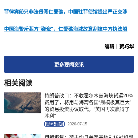
菲律宾船只非法侵闯仁爱礁，中国驻菲使馆提出严正交涉
中国海警斥菲方“碰瓷”，仁爱礁海域故意刮撞中方执法船
编辑︱贺巧华
更多
要闻
资讯
相关阅读
特朗普改口：不收霍尔木兹海峡货运20%
费用了，将用与海湾各国“规模极其巨大”
的贸易投资协议取代，“美国再次赢得了
胜利”
美国-要闻
2026-07-15
伊朗报复：袭击约旦美军基地F-18战机部