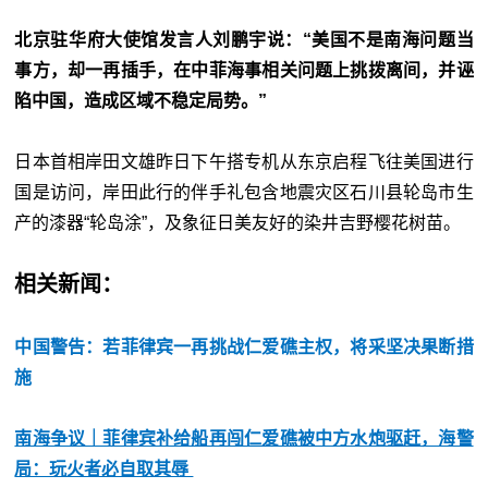
北京驻华府大使馆发言人刘鹏宇说：“美国不是南海问题当
事方，却一再插手，在中菲海事相关问题上挑拨离间，并诬
陷中国，造成区域不稳定局势。”
日本首相岸田文雄昨日下午搭专机从东京启程飞往美国进行
国是访问，岸田此行的伴手礼包含地震灾区石川县轮岛市生
产的漆器“轮岛涂”，及象征日美友好的染井吉野樱花树苗。
相关新闻：
中国警告：若菲律宾一再挑战仁爱礁主权，将采坚决果断措
施
南海争议｜菲律宾补给船再闯仁爱礁被中方水炮驱赶，海警
局：玩火者必自取其辱