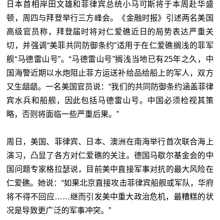
日本首相岸田文雄和菲律宾总统小马可斯将于本周赴华盛
顿，周四与拜登举行三方峰会。《金融时报》引述两名美国
高级官员称，拜登届时将对仁爱礁近日的局势表达严重关
切，并强调“美菲共同防御条约”适用于在仁爱礁搁浅的菲军
舰“马德雷山号”。“马德雷山号”搁浅当地已有25年之久，中
国海警近期以水炮阻止菲方运送补给品给船上的军人，双方
又生龃龉。一名美国官员说：“我们的共同防御条约涵盖菲律
宾水兵和船舰，因此包括马德雷山号。中国必须检视其策
略，否则将面临一些严重后果。”
周日，美国、菲律宾、日本、澳洲在南海举行首次联合海上
演习，凸显了各方对仁爱礁的关注。德国马歇尔基金会的中
国问题专家格拉瑟说，目前美中直接军事对抗的最大风险在
仁爱礁。她说：“如果北京直接攻击菲律宾船舰或军队，华府
将不得不回应……继而引发美中重大政治危机，最糟糕的状
况是导致更广泛的军事冲突。”