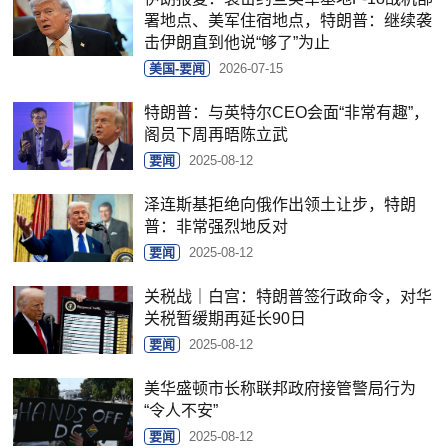
署地点、美军住宿地点，特朗普：继续袭
击伊朗直到他说“够了”为止
美国-要闻
2026-07-15
特朗普：与英特尔CEO会面“非常有趣”，
阁员下周再晤陈立武
要闻
2025-08-12
泽连斯基拒绝向俄作出领土让步，特朗
普：非常强烈地反对
要闻
2025-08-12
关税战｜白宫：特朗普签行政命令，对华
关税暂缓期再延长90日
要闻
2025-08-12
美华盛顿市长称联邦政府接管警局行为
“令人不安”
要闻
2025-08-12