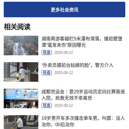
更多
社会
资讯
相关阅读
湖南两游客越栏5米瀑布滑落，撞岩壁堕
潭“毫发未伤”原因曝光
社会
2025-08-12
“外卖员摸前台姑娘的脸”，警方介入
社会
2025-08-12
成都世运会｜意29岁运动员定向比赛昏迷
入院，抢救无效不幸离世
社会
2025-08-12
19岁男开车多次撞击单车男，叫嚣：没人
治你，00后治你