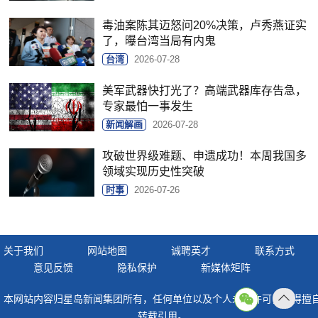
毒油案陈其迈怒问20%决策，卢秀燕证实
了，曝台湾当局有内鬼
台湾
2026-07-28
美军武器快打光了？高端武器库存告急，
专家最怕一事发生
新闻解画
2026-07-28
攻破世界级难题、申遗成功！本周我国多
领域实现历史性突破
时事
2026-07-26
关于我们
网站地图
诚聘英才
联系方式
意见反馈
隐私保护
新媒体矩阵
本网站内容归星岛新闻集团所有，任何单位以及个人未经许可，不得擅
返回
转载引用。