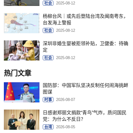
社会
2025-08-12
杨柳台风｜或先后登陆台湾及闽南粤东，
台发海上警报
社会
2025-08-12
深圳非婚生婴被拒领补贴，卫健委：待确
定
社会
2025-08-12
热门文章
国防部：中国军队坚决反制任何闹海挑衅
图谋
时事
2026-08-07
日感谢郑丽文捐款“青鸟”气炸，质问国民
党：为什么不反日？
台湾
2026-08-05