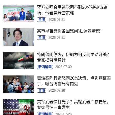
蒋万安拜会民进党团不到20分钟被请离
场，他看穿绿营策略
台湾
2026-07-31
高市早苗感谢各国慰问“独漏赖清德”
台湾
2026-07-31
特朗普刚停火，伊朗为何反而主动开战？
专家揭背后算计
新闻解画
2026-07-30
毒油案陈其迈怒问20%决策，卢秀燕证实
了，曝台湾当局有内鬼
台湾
2026-07-28
美军武器快打光了？高端武器库存告急，
专家最怕一事发生
新闻解画
2026-07-28