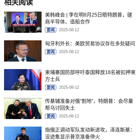
相关阅读
美韩峰会 | 李在明8月25日晤特朗普，磋
商半导体、造船合作
要闻
2025-08-12
匈牙利外长：美欧贸易协议存在多处疑问
要闻
2025-08-12
柬埔寨国防部呼吁泰国释放18名被扣押柬
方士兵
要闻
2025-08-12
传基辅准备对俄“割地”，特朗普：会尽量
帮乌讨回失土
要闻
2025-08-12
指俄正调动军队发动新进攻，泽连斯基：
没迹象显示普京准备停火