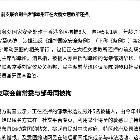
▲前支联会副主席邹幸彤正在大榄女惩教所还押。
警务处国家安全处昨于香港多区拘捕6人，包括5女1男，年龄介
37至65岁，涉嫌违反《维护国家安全条例》（下称《条例》）第2
条“煽动意图的相关罪行”，包括正在大榄女惩教所还押的前支联
副主席邹幸彤。消息指，被捕人亦包括邹幸彤的母亲邹刘华珍、
支联会常委刘家仪及关振邦、民主派前荃湾区议员陈剑琴和社民
成员兼牙医李盈姿。
支联会前常委与邹母同被拘
警方调查显示，正在还押的邹幸彤透过另外5名被捕人，由今年4
开始以匿名方式在一社交平台专页，利用某个将至的敏感日子持
发布具煽动意图的帖文，挑起市民对中央政府、特区政府及司法
构的憎恨，及意图煽动网民在较后期间组织或参与非法活动。这