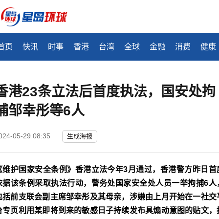
首页
快讯
时事
香港
台湾
全球
金融
消费
健康
香港23条立法后首度执法，国安处拘
捕邹幸彤等6人
024-05-29 08:35
生成海报
《维护国家安全条例》香港立法今年3月通过，香港警方昨日首
依据该条例采取执法行动，警务处国家安全处人员一举拘捕6人
包括前支联会副主席邹幸彤及其母亲，涉嫌由上月开始在一社交
台专页利用某即将到来的敏感日子持续发布具煽动意图的贴文，