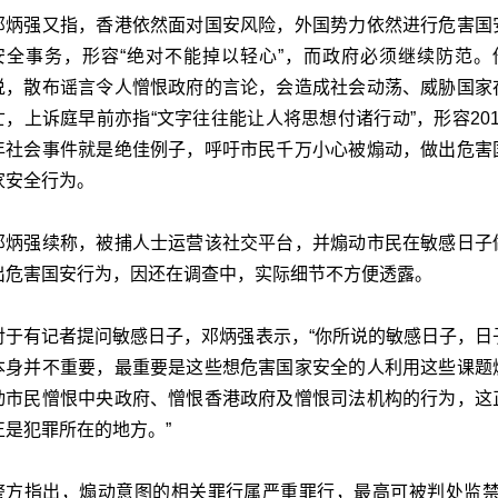
邓炳强又指，香港依然面对国安风险，外国势力依然进行危害国
安全事务，形容“绝对不能掉以轻心”，而政府必须继续防范。
说，散布谣言令人憎恨政府的言论，会造成社会动荡、威胁国家
亡，上诉庭早前亦指“文字往往能让人将思想付诸行动”，形容201
年社会事件就是绝佳例子，呼吁市民千万小心被煽动，做出危害
家安全行为。
邓炳强续称，被捕人士运营该社交平台，并煽动市民在敏感日子
出危害国安行为，因还在调查中，实际细节不方便透露。
对于有记者提问敏感日子，邓炳强表示，“你所说的敏感日子，日
本身并不重要，最重要是这些想危害国家安全的人利用这些课题
动市民憎恨中央政府、憎恨香港政府及憎恨司法机构的行为，这
正是犯罪所在的地方。”
警方指出，煽动意图的相关罪行属严重罪行，最高可被判处监禁