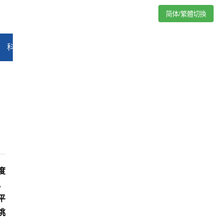
简体/繁體切換
科技
能源
汽车
评论
专题
教育
娱乐
视频
度
，
平
挑