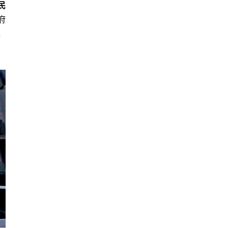
民
府
，