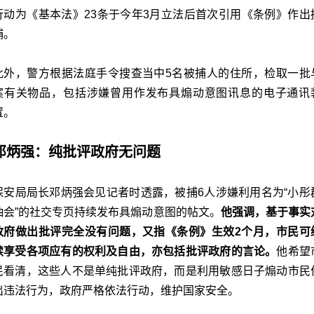
行动为《基本法》23条于今年3月立法后首次引用《条例》作出
捕。
此外，警方根据法庭手令搜查当中5名被捕人的住所，检取一批
案有关物品，包括涉嫌曾用作发布具煽动意图讯息的电子通讯
置。
邓炳强：纯批评政府无问题
保安局局长邓炳强会见记者时透露，被捕6人涉嫌利用名为“小彤
抽会”的社交专页持续发布具煽动意图的帖文。
他强调，基于事实
政府做出批评完全没有问题，又指《条例》生效2个月，市民可
续享受各项应有的权利及自由，亦包括批评政府的言论。
他希望
民看清，这些人不是单纯批评政府，而是利用敏感日子煽动市民
出违法行为，政府严格依法行动，维护国家安全。