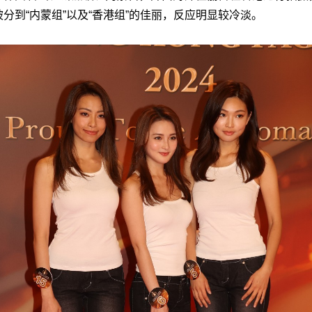
被分到“内蒙组”以及“香港组”的佳丽，反应明显较冷淡。