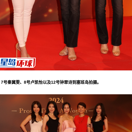
▲7号秦冀雯、8号卢凯怡以及12号钟翠诗到塞班岛拍摄。