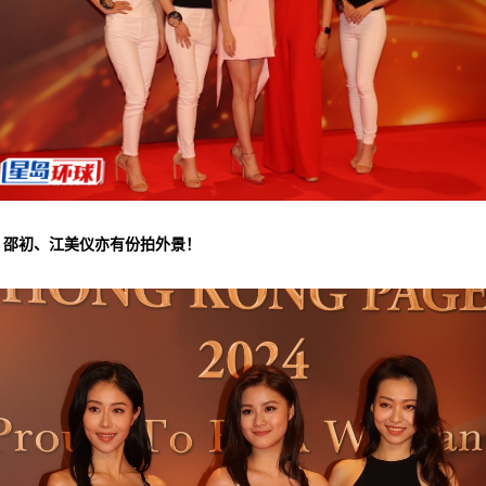
▲邵初、江美仪亦有份拍外景！