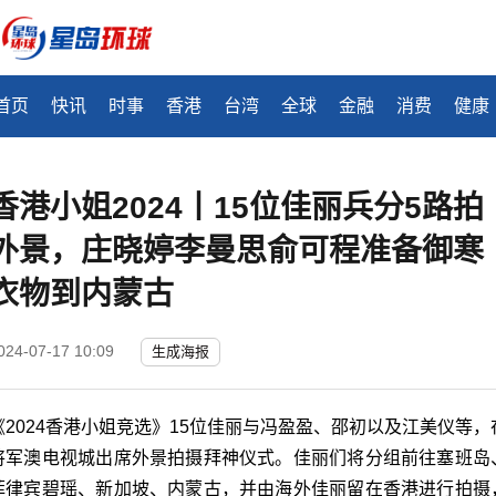
首页
快讯
时事
香港
台湾
全球
金融
消费
健康
香港小姐2024丨15位佳丽兵分5路拍
外景，庄晓婷李曼思俞可程准备御寒
衣物到内蒙古
024-07-17 10:09
生成海报
《2024香港小姐竞选》15位佳丽与冯盈盈、邵初以及江美仪等，
将军澳电视城出席外景拍摄拜神仪式。佳丽们将分组前往塞班岛
菲律宾碧瑶、新加坡、内蒙古，并由海外佳丽留在香港进行拍摄