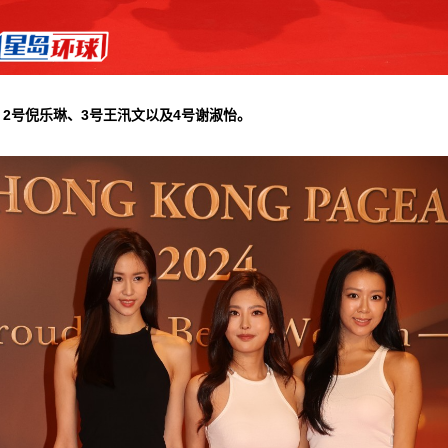
▲2号倪乐琳、3号王汛文以及4号谢淑怡。