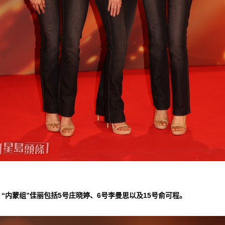
▲“内蒙组”佳丽包括5号庄晓婷、6号李曼思以及15号俞可程。