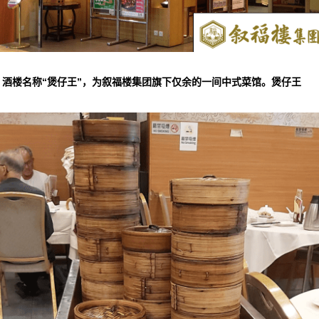
▲酒楼名称“煲仔王”，为叙福楼集团旗下仅余的一间中式菜馆。煲仔王