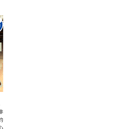
，
非
约
心