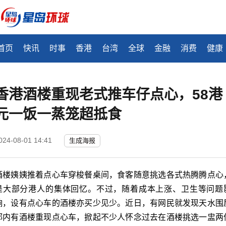
首页
快讯
时事
香港
台湾
全球
金融
消费
健康
香港酒楼重现老式推车仔点心，58港
元一饭一蒸笼超抵食
024-08-01 14:41
生成海报
酒楼姨姨推着点心车穿梭餐桌间，食客随意挑选各式热腾腾点心
是大部分港人的集体回忆。不过，随着成本上涨、卫生等问题
响，设有点心车的酒楼亦买少见少。近日，有网民就发现天水围
邨内有酒楼重现点心车，掀起不少人怀念过去在酒楼挑选一盅两