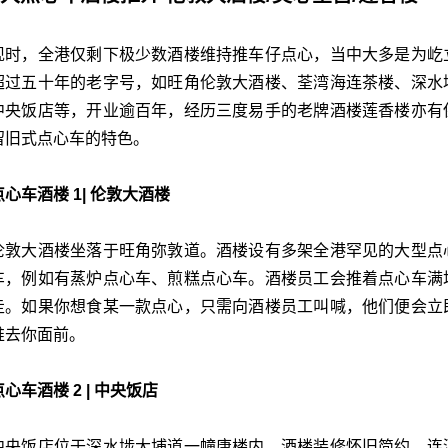
现时，全港仅剩下极少数酒楼维持推车仔点心，当中大多是为屹
超过五十年的老字号，如旺角伦敦大酒楼、荃湾海连茶楼、深水
中央饭店等，开业逾百年，经历三度易手的老牌酒楼莲香楼亦有
留旧式点心车的特色。
点心车酒楼 1| 伦敦大酒楼
伦敦大酒楼坐落于旺角弥敦道。
酒楼设有多架全港罕见的大型点
车，例如有蒸炉点心车、煎糕点心车。酒楼员工会推着点心车满
走。如果你想食某一款点心，只需向酒楼员工叫喊，他们便会立
推去你面前。
点心车酒楼 2 | 中央饭店
中央饭店位于深水埗大埔道一幢唐楼内。
酒楼装修怀旧简约，连