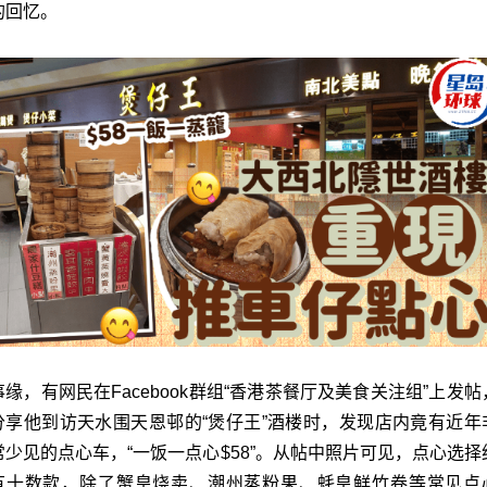
的回忆。
事缘，有网民在Facebook群组“香港茶餐厅及美食关注组”上发帖
分享他到访天水围天恩邨的“煲仔王”酒楼时，发现店内竟有近年
常少见的点心车，“一饭一点心$58”。从帖中照片可见，点心选择
有十数款，除了蟹皇烧卖、潮州蒸粉果、蚝皇鲜竹卷等常见点