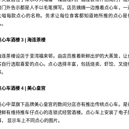
楼门外告示都是人手以毛笔撰写。店员姨姨一边推着点心车，一
大嗌每款点心的名称。务求让每位食客都知道她所推的点心是
么。
点心车酒楼 3 | 海连茶楼
海连茶楼设店于荃湾福来邨。
由店员推着新鲜出炉的大蒸笼，让
客自行选取喜爱的点心。点心选择丰富，包括烧卖、虾饺、叉烧
等。
点心车酒楼 4 | 美心皇宫
美心中菜旗下品牌美心皇宫的数间分店亦有推出传统点心车。
是
港鲜有维持推车仔点心的连锁式经营酒楼。点心车上安装了电子
幕， 显示车上不同点心的图片。