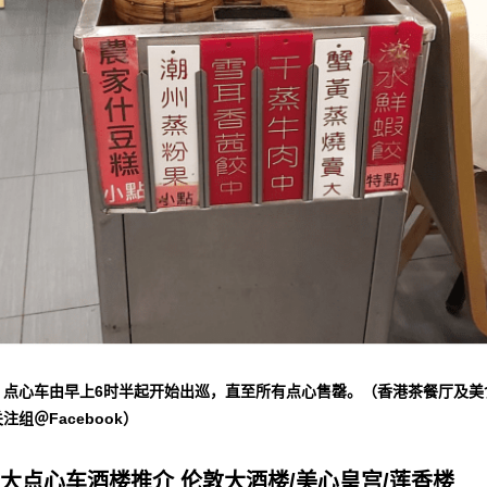
▲点心车由早上6时半起开始出巡，直至所有点心售罄。（香港茶餐厅及美
注组＠Facebook）
7大点心车酒楼推介 伦敦大酒楼/美心皇宫/莲香楼