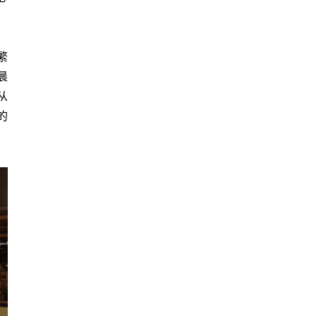
繁
晨
从
的