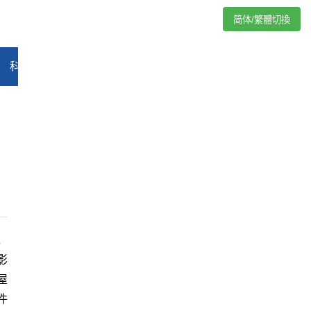
简体/繁體切換
科技
能源
汽车
评论
专题
教育
娱乐
视频
，
影
屋
件