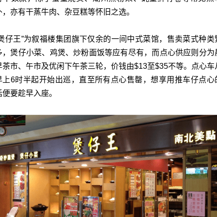
外，亦有干蒸牛肉、杂豆糕等怀旧之选。
“煲仔王”为叙福楼集团旗下仅余的一间中式菜馆，售卖菜式种类
多，煲仔小菜、鸡煲、炒粉面饭等应有尽有，而点心供应则分为
早茶市、午市及优闲下午茶三轮，价钱由$13至$35不等。点心车
早上6时半起开始出巡，直至所有点心售罄，想享用推车仔点心
话便要趁早入座。