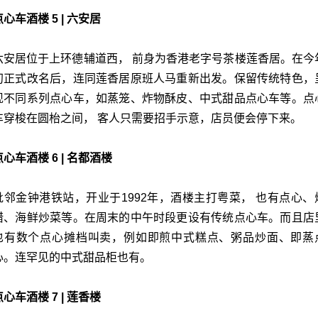
点心车酒楼 5 | 六安居
六安居位于上环德辅道西， 前身为香港老字号茶楼莲香居。
在今
初正式改名后，连同莲香居原班人马重新出发。保留传统特色，
现不同系列点心车，如蒸笼、炸物酥皮、中式甜品点心车等。点
车穿梭在圆枱之间， 客人只需要招手示意，店员便会停下来。
点心车酒楼 6 | 名都酒楼
毗邻金钟港铁站，开业于1992年，
酒楼主打粤菜， 也有点心、
腊、海鲜炒菜等。在周末的中午时段更设有传统点心车。而且店
也有数个点心摊档叫卖，例如即煎中式糕点、粥品炒面、即蒸
心。连罕见的中式甜品柜也有。
点心车酒楼 7 | 莲香楼