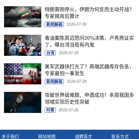
特朗普刚停火，伊朗为何反而主动开战？
专家揭背后算计
新闻解画
2026-07-30
毒油案陈其迈怒问20%决策，卢秀燕证实
了，曝台湾当局有内鬼
台湾
2026-07-28
美军武器快打光了？高端武器库存告急，
专家最怕一事发生
新闻解画
2026-07-28
攻破世界级难题、申遗成功！本周我国多
领域实现历史性突破
时事
2026-07-26
关于我们
网站地图
诚聘英才
联系方式