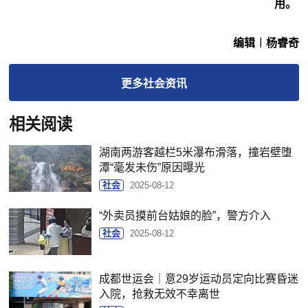
用。
编辑︱杨睿奇
更多
社会
资讯
相关阅读
湖南两游客越栏5米瀑布滑落，撞岩壁堕
潭“毫发未伤”原因曝光
社会
2025-08-12
“外卖员摸前台姑娘的脸”，警方介入
社会
2025-08-12
成都世运会｜意29岁运动员定向比赛昏迷
入院，抢救无效不幸离世