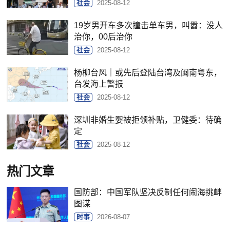
社会
2025-08-12
19岁男开车多次撞击单车男，叫嚣：没人
治你，00后治你
社会
2025-08-12
杨柳台风｜或先后登陆台湾及闽南粤东，
台发海上警报
社会
2025-08-12
深圳非婚生婴被拒领补贴，卫健委：待确
定
社会
2025-08-12
热门文章
国防部：中国军队坚决反制任何闹海挑衅
图谋
时事
2026-08-07