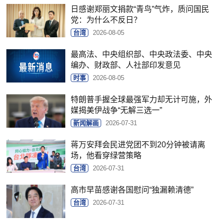
日感谢郑丽文捐款“青鸟”气炸，质问国民
党：为什么不反日？
台湾
2026-08-05
最高法、中央组织部、中央政法委、中央
编办、财政部、人社部印发意见
时事
2026-08-05
特朗普手握全球最强军力却无计可施，外
媒揭美伊战争“无解三选一”
新闻解画
2026-07-31
蒋万安拜会民进党团不到20分钟被请离
场，他看穿绿营策略
台湾
2026-07-31
高市早苗感谢各国慰问“独漏赖清德”
台湾
2026-07-31