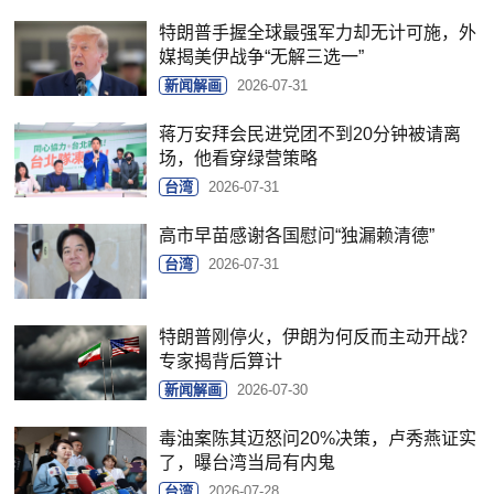
特朗普手握全球最强军力却无计可施，外
媒揭美伊战争“无解三选一”
新闻解画
2026-07-31
蒋万安拜会民进党团不到20分钟被请离
场，他看穿绿营策略
台湾
2026-07-31
高市早苗感谢各国慰问“独漏赖清德”
台湾
2026-07-31
特朗普刚停火，伊朗为何反而主动开战？
专家揭背后算计
新闻解画
2026-07-30
毒油案陈其迈怒问20%决策，卢秀燕证实
了，曝台湾当局有内鬼
台湾
2026-07-28