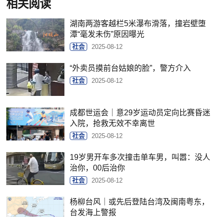
相关阅读
湖南两游客越栏5米瀑布滑落，撞岩壁堕
潭“毫发未伤”原因曝光
社会
2025-08-12
“外卖员摸前台姑娘的脸”，警方介入
社会
2025-08-12
成都世运会｜意29岁运动员定向比赛昏迷
入院，抢救无效不幸离世
社会
2025-08-12
19岁男开车多次撞击单车男，叫嚣：没人
治你，00后治你
社会
2025-08-12
杨柳台风｜或先后登陆台湾及闽南粤东，
台发海上警报