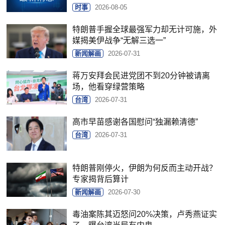
时事
2026-08-05
特朗普手握全球最强军力却无计可施，外
媒揭美伊战争“无解三选一”
新闻解画
2026-07-31
蒋万安拜会民进党团不到20分钟被请离
场，他看穿绿营策略
台湾
2026-07-31
高市早苗感谢各国慰问“独漏赖清德”
台湾
2026-07-31
特朗普刚停火，伊朗为何反而主动开战？
专家揭背后算计
新闻解画
2026-07-30
毒油案陈其迈怒问20%决策，卢秀燕证实