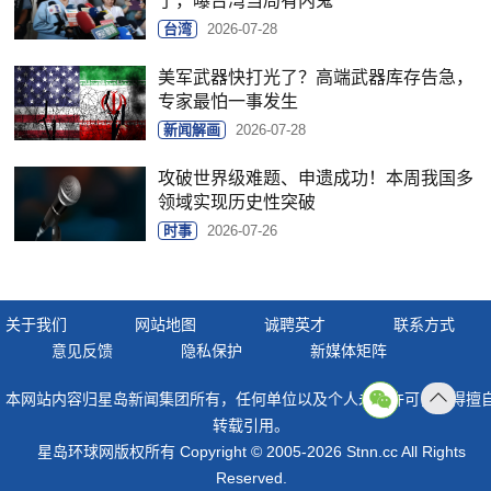
了，曝台湾当局有内鬼
台湾
2026-07-28
美军武器快打光了？高端武器库存告急，
专家最怕一事发生
新闻解画
2026-07-28
攻破世界级难题、申遗成功！本周我国多
领域实现历史性突破
时事
2026-07-26
关于我们
网站地图
诚聘英才
联系方式
意见反馈
隐私保护
新媒体矩阵
本网站内容归星岛新闻集团所有，任何单位以及个人未经许可，不得擅
返回
转载引用。
顶部
星岛环球网版权所有 Copyright © 2005-2026 Stnn.cc All Rights
Reserved.