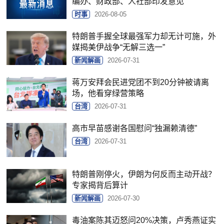
编办、财政部、人社部印发意见
时事
2026-08-05
特朗普手握全球最强军力却无计可施，外
媒揭美伊战争“无解三选一”
新闻解画
2026-07-31
蒋万安拜会民进党团不到20分钟被请离
场，他看穿绿营策略
台湾
2026-07-31
高市早苗感谢各国慰问“独漏赖清德”
台湾
2026-07-31
特朗普刚停火，伊朗为何反而主动开战？
专家揭背后算计
新闻解画
2026-07-30
毒油案陈其迈怒问20%决策，卢秀燕证实