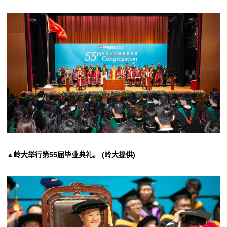
▲岭大举行第55届毕业典礼。 (岭大提供)