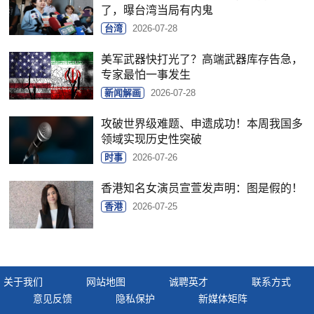
了，曝台湾当局有内鬼
台湾
2026-07-28
美军武器快打光了？高端武器库存告急，
专家最怕一事发生
新闻解画
2026-07-28
攻破世界级难题、申遗成功！本周我国多
领域实现历史性突破
时事
2026-07-26
香港知名女演员宣萱发声明：图是假的！
香港
2026-07-25
关于我们
网站地图
诚聘英才
联系方式
意见反馈
隐私保护
新媒体矩阵