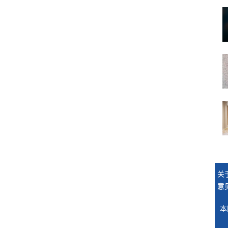
关
意
本