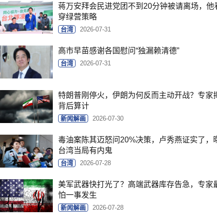
蒋万安拜会民进党团不到20分钟被请离场，他
穿绿营策略
台湾
2026-07-31
高市早苗感谢各国慰问“独漏赖清德”
台湾
2026-07-31
特朗普刚停火，伊朗为何反而主动开战？专家
背后算计
新闻解画
2026-07-30
毒油案陈其迈怒问20%决策，卢秀燕证实了，
台湾当局有内鬼
台湾
2026-07-28
美军武器快打光了？高端武器库存告急，专家
怕一事发生
新闻解画
2026-07-28