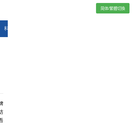
简体/繁體切換
科技
能源
汽车
评论
专题
教育
娱乐
视频
牌
访
吾