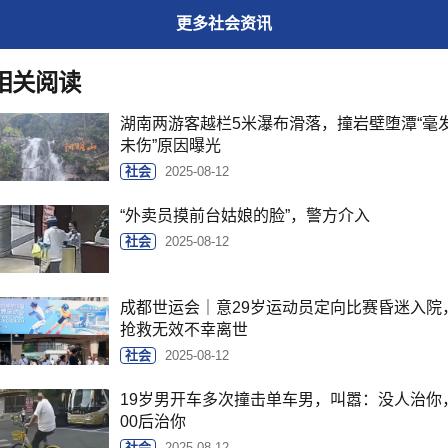
更多
社会
资讯
相关阅读
湖南两游客越栏5米瀑布滑落，撞岩壁堕潭“毫
未伤”原因曝光
社会
2025-08-12
“外卖员摸前台姑娘的脸”，警方介入
社会
2025-08-12
成都世运会｜意29岁运动员定向比赛昏迷入院
抢救无效不幸离世
社会
2025-08-12
19岁男开车多次撞击单车男，叫嚣：没人治你
00后治你
社会
2025-08-12