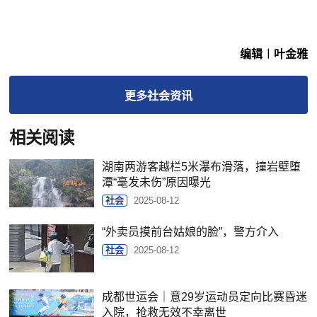
编辑︱叶金雅
更多
社会
资讯
相关阅读
湖南两游客越栏5米瀑布滑落，撞岩壁堕
潭“毫发未伤”原因曝光
社会
2025-08-12
“外卖员摸前台姑娘的脸”，警方介入
社会
2025-08-12
成都世运会｜意29岁运动员定向比赛昏迷
入院，抢救无效不幸离世