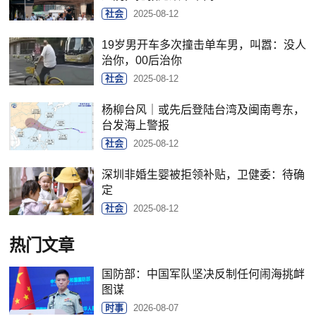
社会
2025-08-12
19岁男开车多次撞击单车男，叫嚣：没人
治你，00后治你
社会
2025-08-12
杨柳台风｜或先后登陆台湾及闽南粤东，
台发海上警报
社会
2025-08-12
深圳非婚生婴被拒领补贴，卫健委：待确
定
社会
2025-08-12
热门文章
国防部：中国军队坚决反制任何闹海挑衅
图谋
时事
2026-08-07