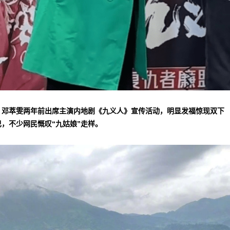
▲邓萃雯两年前出席主演内地剧《九义人》宣传活动，明显发福惊现双下
巴，不少网民慨叹“九姑娘”走样。