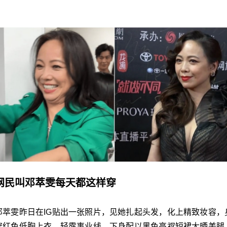
网民叫邓萃雯每天都这样穿
邓萃雯昨日在IG贴出一张照片，见她扎起头发，化上精致妆容，
穿红色低胸上衣，轻露事业线，下身配以黑色高衩短裙大晒美腿