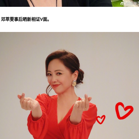
▲邓萃雯事后晒新相证V面。