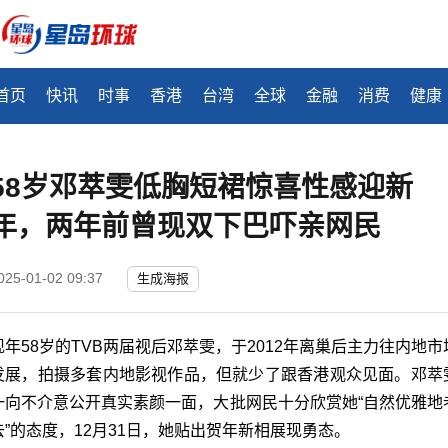
首页
快讯
时事
香港
台湾
全球
金融
消费
健康
58岁邓萃雯低胸短裙惊喜性感迎新
年，两年前曾现双下巴吓亲网民
025-01-02 09:37
生成海报
现年58岁的TVB两届视后邓萃雯，于2012年离巢后主力往内地市
发展，拍摄多套内地影视作品，但就少了跟香港观众见面。邓萃
一向不介意公开真实素颜一面，大批网民十分欣赏她“自然优雅地
去”的态度，12月31日，她贴出贺年新相展现勇态。