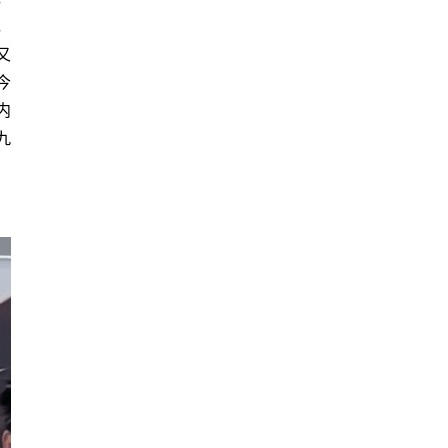
，
又
今
内
九