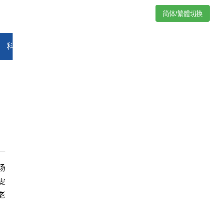
简体/繁體切換
科技
能源
汽车
评论
专题
教育
娱乐
视频
场
雯
老