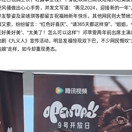
更风骚做出心心手势，并发文写道：“再见2024，迎接新的一年”
好友黎姿及梁靖琪等都留言祝福她新年快乐，其他网民则大赞她
靓又索，纷纷留言：“红色好喜庆”、“请365天都这样穿”、“姐姐，
天好美好美”、“太美了！怎么可以这样”！邓萃雯两年前出席主演
地剧《九义人》宣传活动，明显发福惊现双下巴，不少网民慨叹“
姑娘”走样，如今却重现勇态。