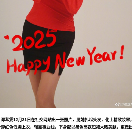
▲邓萃雯12月31日在社交网贴出一张照片，见她扎起头发，化上精致妆容
身穿红色低胸上衣，轻露事业线，下身配以黑色高衩短裙大晒美腿，更做