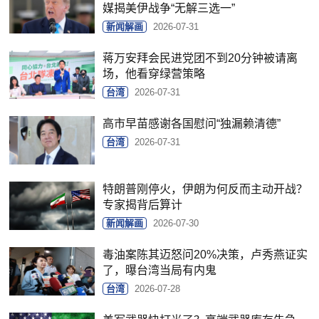
媒揭美伊战争“无解三选一”
新闻解画
2026-07-31
蒋万安拜会民进党团不到20分钟被请离
场，他看穿绿营策略
台湾
2026-07-31
高市早苗感谢各国慰问“独漏赖清德”
台湾
2026-07-31
特朗普刚停火，伊朗为何反而主动开战？
专家揭背后算计
新闻解画
2026-07-30
毒油案陈其迈怒问20%决策，卢秀燕证实
了，曝台湾当局有内鬼
台湾
2026-07-28