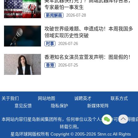
美军武器快打光了？高端武器库存告急，
专家最怕一事发生
新闻解画
2026-07-28
攻破世界级难题、申遗成功！本周我国多
领域实现历史性突破
时事
2026-07-26
香港知名女演员宣萱发声明：图是假的！
香港
2026-07-25
关于我们
网站地图
诚聘英才
联系方式
意见反馈
隐私保护
新媒体矩阵
本网站内容归星岛新闻集团所有，任何单位以及个人未经许可，不得擅
返回
转载引用。
顶部
星岛环球网版权所有 Copyright © 2005-2026 Stnn.cc All Rights