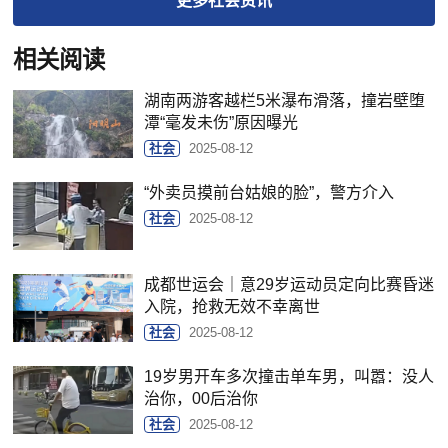
更多
社会
资讯
相关阅读
湖南两游客越栏5米瀑布滑落，撞岩壁堕
潭“毫发未伤”原因曝光
社会
2025-08-12
“外卖员摸前台姑娘的脸”，警方介入
社会
2025-08-12
成都世运会｜意29岁运动员定向比赛昏迷
入院，抢救无效不幸离世
社会
2025-08-12
19岁男开车多次撞击单车男，叫嚣：没人
治你，00后治你
社会
2025-08-12