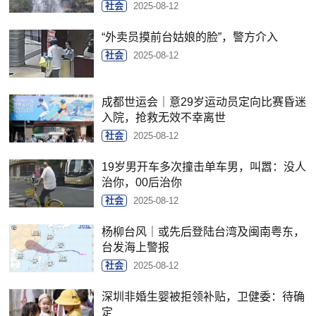
社会
2025-08-12
“外卖员摸前台姑娘的脸”，警方介入
社会
2025-08-12
成都世运会｜意29岁运动员定向比赛昏迷
入院，抢救无效不幸离世
社会
2025-08-12
19岁男开车多次撞击单车男，叫嚣：没人
治你，00后治你
社会
2025-08-12
杨柳台风｜或先后登陆台湾及闽南粤东，
台发海上警报
社会
2025-08-12
深圳非婚生婴被拒领补贴，卫健委：待确
定