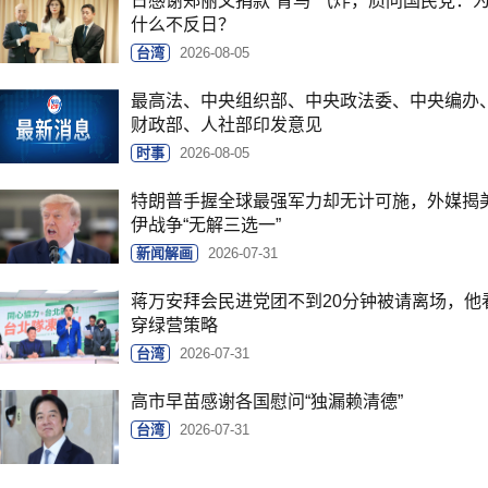
日感谢郑丽文捐款“青鸟”气炸，质问国民党：
什么不反日？
台湾
2026-08-05
最高法、中央组织部、中央政法委、中央编办
财政部、人社部印发意见
时事
2026-08-05
特朗普手握全球最强军力却无计可施，外媒揭
伊战争“无解三选一”
新闻解画
2026-07-31
蒋万安拜会民进党团不到20分钟被请离场，他
穿绿营策略
台湾
2026-07-31
高市早苗感谢各国慰问“独漏赖清德”
台湾
2026-07-31