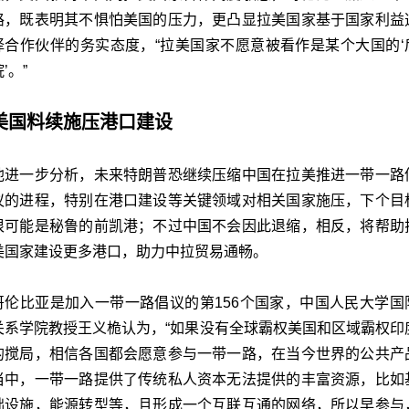
路，既表明其不惧怕美国的压力，更凸显拉美国家基于国家利益
择合作伙伴的务实态度，“拉美国家不愿意被看作是某个大国的‘
’。”
美国料续施压港口建设
他进一步分析，未来特朗普恐继续压缩中国在拉美推进一带一路
议的进程，特别在港口建设等关键领域对相关国家施压，下个目
很可能是秘鲁的前凯港；不过中国不会因此退缩，相反，将帮助
美国家建设更多港口，助力中拉贸易通畅。
哥伦比亚是加入一带一路倡议的第156个国家，中国人民大学国
关系学院教授王义桅认为，“如果没有全球霸权美国和区域霸权印
的搅局，相信各国都会愿意参与一带一路，在当今世界的公共产
当中，一带一路提供了传统私人资本无法提供的丰富资源，比如
础设施，能源转型等，且形成一个互联互通的网络，所以早参与