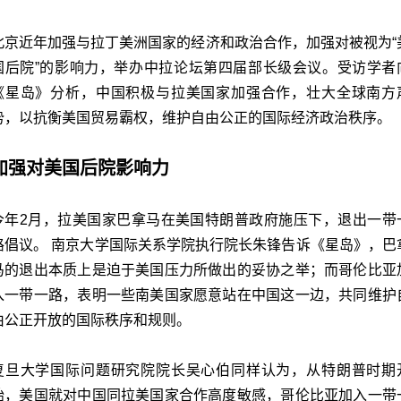
北京近年加强与拉丁美洲国家的经济和政治合作，加强对被视为“
国后院”的影响力，举办中拉论坛第四届部长级会议。受访学者
《星岛》分析，中国积极与拉美国家加强合作，壮大全球南方
势，以抗衡美国贸易霸权，维护自由公正的国际经济政治秩序。
加强对美国后院影响力
今年2月，拉美国家巴拿马在美国特朗普政府施压下，退出一带
路倡议。 南京大学国际关系学院执行院长朱锋告诉《星岛》，巴
马的退出本质上是迫于美国压力所做出的妥协之举；而哥伦比亚
入一带一路，表明一些南美国家愿意站在中国这一边，共同维护
由公正开放的国际秩序和规则。
复旦大学国际问题研究院院长吴心伯同样认为，从特朗普时期
始，美国就对中国同拉美国家合作高度敏感，哥伦比亚加入一带