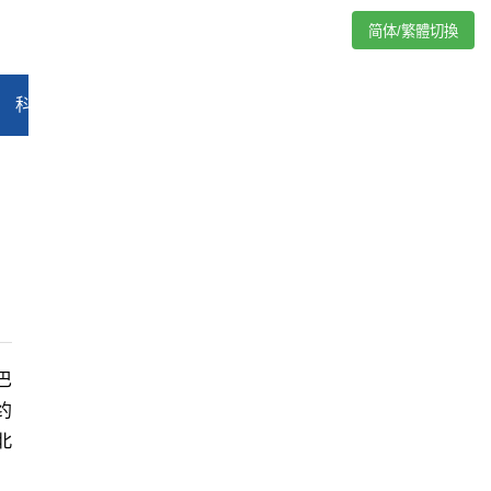
简体/繁體切換
科技
能源
汽车
评论
专题
教育
娱乐
视频
巴
约
北