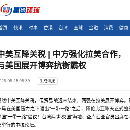
首页
快讯
时事
香港
台湾
全球
金融
消费
健康
中美互降关税 | 中方强化拉美合作，
与美国展开博弈抗衡霸权
025-05-15 08:39
生成海报
虽然中美互降关税，但贸易战远未结束，两强在拉美展开博弈。
拿马在美国压力之下退出“一带一路”之后，哥伦比亚昨天正式签
中国“一带一路”倡议！台湾两“邦交国”海地、圣卢西亚官员出席在
京举行的中拉论坛。