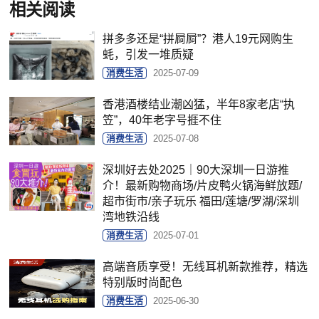
相关阅读
拼多多还是“拼屙屙”？港人19元网购生
蚝，引发一堆质疑
消费生活
2025-07-09
香港酒楼结业潮凶猛，半年8家老店“执
笠”，40年老字号捱不住
消费生活
2025-07-08
深圳好去处2025｜90大深圳一日游推
介！最新购物商场/片皮鸭火锅海鲜放题/
超市街市/亲子玩乐 福田/莲塘/罗湖/深圳
湾地铁沿线
消费生活
2025-07-01
高端音质享受！无线耳机新款推荐，精选
特别版时尚配色
消费生活
2025-06-30