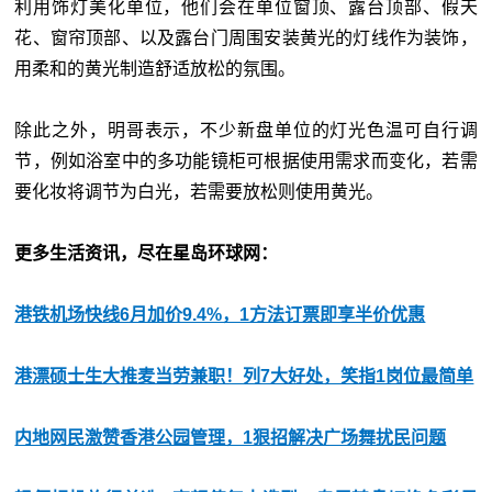
利用饰灯美化单位，他们会在单位窗顶、露台顶部、假天
花、窗帘顶部、以及露台门周围安装黄光的灯线作为装饰，
用柔和的黄光制造舒适放松的氛围。
除此之外，明哥表示，不少新盘单位的灯光色温可自行调
节，例如浴室中的多功能镜柜可根据使用需求而变化，若需
要化妆将调节为白光，若需要放松则使用黄光。
更多生活资讯，尽在星岛环球网：
港铁机场快线6月加价9.4%，1方法订票即享半价优惠
港漂硕士生大推麦当劳兼职！列7大好处，笑指1岗位最简单
内地网民激赞香港公园管理，1狠招解决广场舞扰民问题