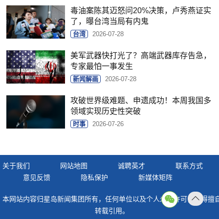
毒油案陈其迈怒问20%决策，卢秀燕证实
了，曝台湾当局有内鬼
台湾
2026-07-28
美军武器快打光了？高端武器库存告急，
专家最怕一事发生
新闻解画
2026-07-28
攻破世界级难题、申遗成功！本周我国多
领域实现历史性突破
时事
2026-07-26
关于我们
网站地图
诚聘英才
联系方式
意见反馈
隐私保护
新媒体矩阵
本网站内容归星岛新闻集团所有，任何单位以及个人未经许可，不得擅
返回
转载引用。