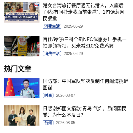
港女台湾旅行餐厅遇无礼港人，入座后
“问都冇问拎走我面前张凳”，1句话惹网
民狠批
消费生活
2025-06-29
百佳/谭仔/三哥全新NFC优惠券！手机一
拍即领折扣，买米减$10/免费鸡翼
消费生活
2025-06-29
热门文章
国防部：中国军队坚决反制任何闹海挑衅
图谋
时事
2026-08-07
日感谢郑丽文捐款“青鸟”气炸，质问国民
党：为什么不反日？
台湾
2026-08-05