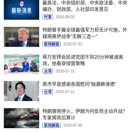
最高法、中央组织部、中央政法委、中央
编办、财政部、人社部印发意见
时事
2026-08-05
特朗普手握全球最强军力却无计可施，外
媒揭美伊战争“无解三选一”
新闻解画
2026-07-31
蒋万安拜会民进党团不到20分钟被请离
场，他看穿绿营策略
台湾
2026-07-31
高市早苗感谢各国慰问“独漏赖清德”
台湾
2026-07-31
特朗普刚停火，伊朗为何反而主动开战？
专家揭背后算计
新闻解画
2026-07-30