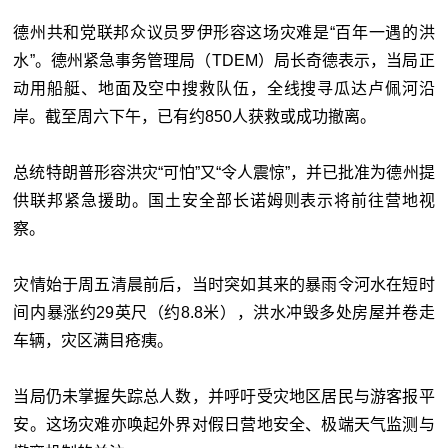
德州共和党联邦众议员罗伊形容这场灾难是“百年一遇的洪
水”。德州紧急事务管理局（TDEM）局长奇德表示，当局正
动用船艇、地面及空中搜救队伍，全线搜寻瓜达卢佩河沿
岸。截至周六下午，已有约850人获救或成功撤离。
总统特朗普形容洪灾“可怕”又“令人震惊”，并已批准为德州提
供联邦紧急援助。国土安全部长诺姆则表示将前往营地视
察。
灾情始于周五清晨前后，当时突如其来的暴雨令河水在短时
间内暴涨约29英尺（约8.8米），洪水冲毁多处房屋并卷走
车辆，灾区满目疮痍。
当局仍未掌握失踪总人数，并呼吁受灾地区居民与游客报平
安。这场灾难亦唤起外界对假日营地安全、极端天气监测与