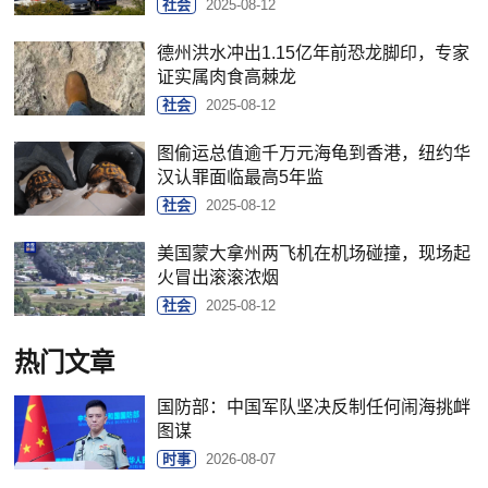
社会
2025-08-12
德州洪水冲出1.15亿年前恐龙脚印，专家
证实属肉食高棘龙
社会
2025-08-12
图偷运总值逾千万元海龟到香港，纽约华
汉认罪面临最高5年监
社会
2025-08-12
美国蒙大拿州两飞机在机场碰撞，现场起
火冒出滚滚浓烟
社会
2025-08-12
热门文章
国防部：中国军队坚决反制任何闹海挑衅
图谋
时事
2026-08-07