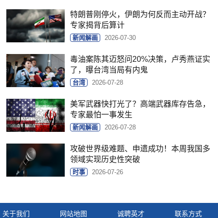
特朗普刚停火，伊朗为何反而主动开战？
专家揭背后算计
新闻解画
2026-07-30
毒油案陈其迈怒问20%决策，卢秀燕证实
了，曝台湾当局有内鬼
台湾
2026-07-28
美军武器快打光了？高端武器库存告急，
专家最怕一事发生
新闻解画
2026-07-28
攻破世界级难题、申遗成功！本周我国多
领域实现历史性突破
时事
2026-07-26
关于我们
网站地图
诚聘英才
联系方式