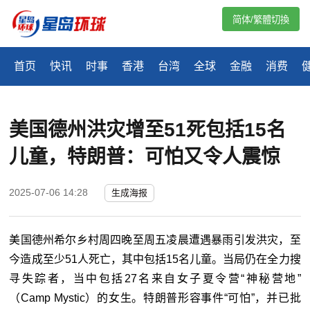
简体/繁體切換
首页
快讯
时事
香港
台湾
全球
金融
消费
美国德州洪灾增至51死包括15名
儿童，特朗普：可怕又令人震惊
2025-07-06 14:28
生成海报
美国德州希尔乡村周四晚至周五凌晨遭遇暴雨引发洪灾，至
今造成至少51人死亡，其中包括15名儿童。当局仍在全力搜
寻失踪者，当中包括27名来自女子夏令营“神秘营地”
（Camp Mystic）的女生。特朗普形容事件“可怕”，并已批