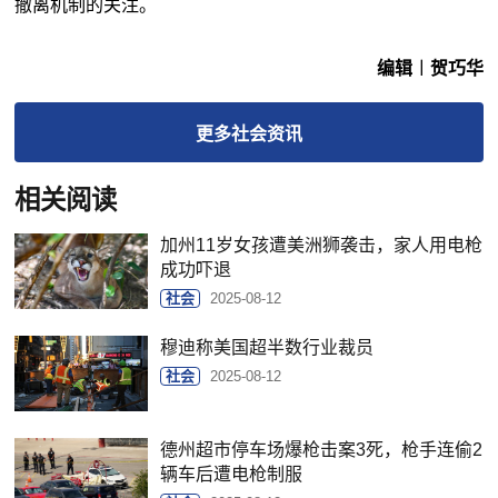
撤离机制的关注。
编辑︱贺巧华
更多
社会
资讯
相关阅读
加州11岁女孩遭美洲狮袭击，家人用电枪
成功吓退
社会
2025-08-12
穆迪称美国超半数行业裁员
社会
2025-08-12
德州超市停车场爆枪击案3死，枪手连偷2
辆车后遭电枪制服