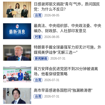
日感谢郑丽文捐款“青鸟”气炸，质问国民
党：为什么不反日？
台湾
2026-08-05
最高法、中央组织部、中央政法委、中央
编办、财政部、人社部印发意见
时事
2026-08-05
特朗普手握全球最强军力却无计可施，外
媒揭美伊战争“无解三选一”
新闻解画
2026-07-31
蒋万安拜会民进党团不到20分钟被请离
场，他看穿绿营策略
台湾
2026-07-31
高市早苗感谢各国慰问“独漏赖清德”
台湾
2026-07-31