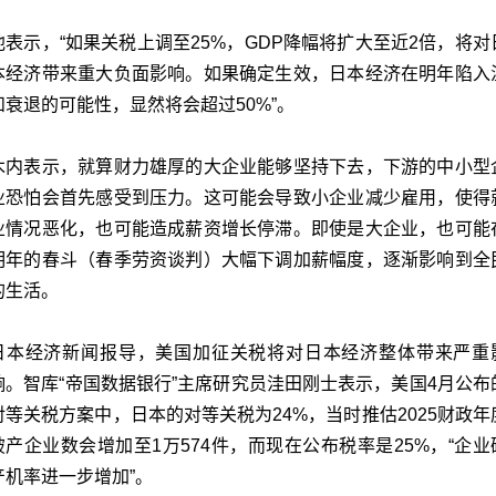
他表示，“如果关税上调至25%，GDP降幅将扩大至近2倍，将对
本经济带来重大负面影响。如果确定生效，日本经济在明年陷入
和衰退的可能性，显然将会超过50%”。
木内表示，就算财力雄厚的大企业能够坚持下去，下游的中小型
业恐怕会首先感受到压力。这可能会导致小企业减少雇用，使得
业情况恶化，也可能造成薪资增长停滞。即使是大企业，也可能
明年的春斗（春季劳资谈判）大幅下调加薪幅度，逐渐影响到全
的生活。
日本经济新闻报导，美国加征关税将对日本经济整体带来严重
响。智库“帝国数据银行”主席研究员洼田刚士表示，美国4月公布
对等关税方案中，日本的对等关税为24%，当时推估2025财政年
破产企业数会增加至1万574件，而现在公布税率是25%，“企业
产机率进一步增加”。