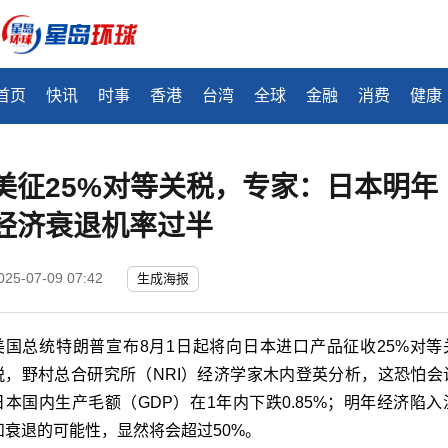
首页
快讯
时事
香港
台湾
全球
金融
消费
健康
美征25%对等关税，专家：日本明年
经济衰退机率过半
025-07-09 07:42
生成海报
美国总统
特朗普
宣布8月1日起将向日本进口产品征收25%对等
税，野村总合研究所（NRI）经济学家木内登英分析，这恐怕会
日本国内生产毛额（GDP）在1年内下跌0.85%；明年经济陷入
和衰退的可能性，显然将会超过50%。