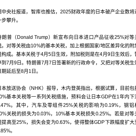
据中央社报道，智库也推估，2025财政年度的日本破产企业数将
一步攀升。
特朗普（Donald Trump）新宣布向日本进口产品征收25%对等
税。对等关税由10%的基本关税，加上根据国家/地区差异化的附
税构成。基本关税于4月5日生效，附加税则是在4月9日生效后，
停到7月9日。特朗普7月7日签署新的行政命令，又把对等关税生
日期延后至8月1日。
日本放送协会（NHK）报导，木内登英指出，根据试算，目前包
10%基本关税等一系列关税措施，预料会让日本GDP在1年内下
0.47%。其中，汽车及零组件25%关税的影响为0.19%，钢铝
50%关税的损失为0.03%，10%基本关税损失0.25%。若是对等
税提高至25%，损失会变为0.63%，使得整体GDP下跌幅度扩大
.85%。