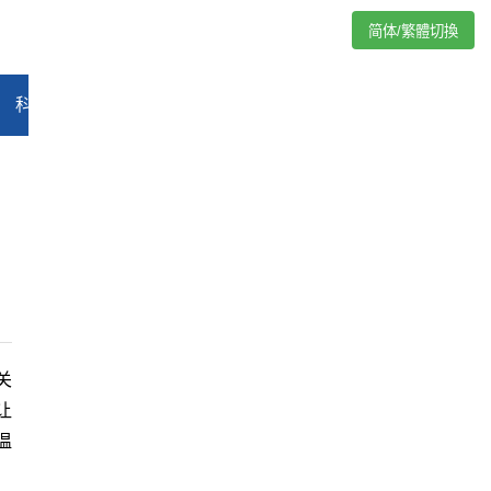
简体/繁體切換
科技
能源
汽车
评论
专题
教育
娱乐
视频
关
让
温