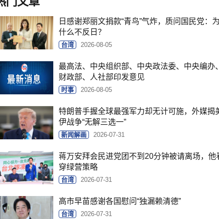
热门文章
日感谢郑丽文捐款“青鸟”气炸，质问国民党：
什么不反日？
台湾
2026-08-05
最高法、中央组织部、中央政法委、中央编办
财政部、人社部印发意见
时事
2026-08-05
特朗普手握全球最强军力却无计可施，外媒揭
伊战争“无解三选一”
新闻解画
2026-07-31
蒋万安拜会民进党团不到20分钟被请离场，他
穿绿营策略
台湾
2026-07-31
高市早苗感谢各国慰问“独漏赖清德”
台湾
2026-07-31