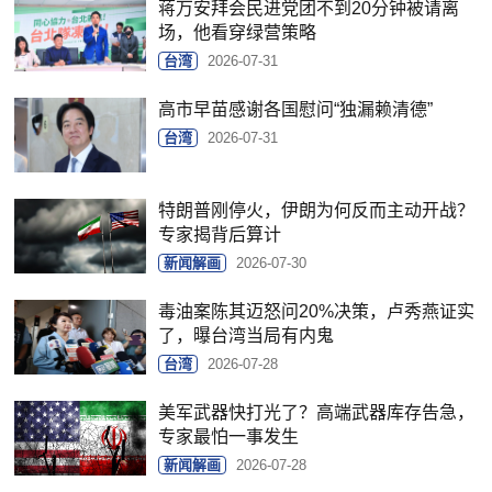
蒋万安拜会民进党团不到20分钟被请离
场，他看穿绿营策略
台湾
2026-07-31
高市早苗感谢各国慰问“独漏赖清德”
台湾
2026-07-31
特朗普刚停火，伊朗为何反而主动开战？
专家揭背后算计
新闻解画
2026-07-30
毒油案陈其迈怒问20%决策，卢秀燕证实
了，曝台湾当局有内鬼
台湾
2026-07-28
美军武器快打光了？高端武器库存告急，
专家最怕一事发生
新闻解画
2026-07-28