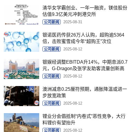
清华女学霸创业、一年一融资，镁佳股份
估值9.3亿美元冲刺港交所
公司新闻
2025-08-31
银诺医药传获26万人认购，超购逾5364
倍，击败蜜雪成今年“超购王”次位
公司新闻
2025-08-12
银娱经调整EBITDA升14%，中期息派0.7
元，G-Dragon及张学友助客流量创新高
公司新闻
2025-08-12
澳洲减息0.25厘符预期，通胀降温或进一
步放宽政策
公司新闻
2025-08-12
锂业分会倡抵制“内卷式”恶性竞争，大行
料锂价有望抬升
公司新闻
2025-08-12