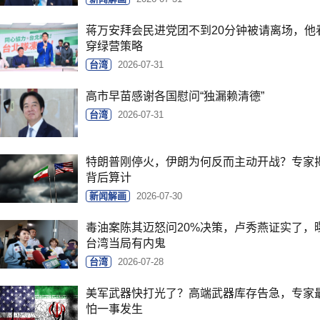
蒋万安拜会民进党团不到20分钟被请离场，他
穿绿营策略
台湾
2026-07-31
高市早苗感谢各国慰问“独漏赖清德”
台湾
2026-07-31
特朗普刚停火，伊朗为何反而主动开战？专家
背后算计
新闻解画
2026-07-30
毒油案陈其迈怒问20%决策，卢秀燕证实了，
台湾当局有内鬼
台湾
2026-07-28
美军武器快打光了？高端武器库存告急，专家
怕一事发生