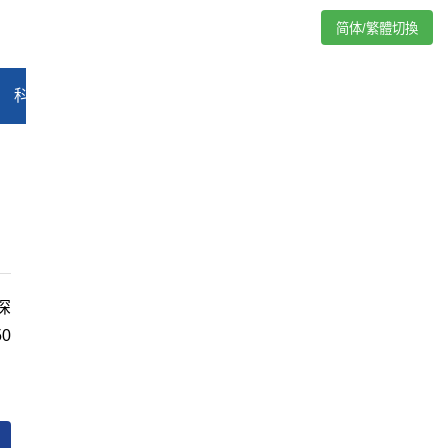
简体/繁體切換
科技
能源
汽车
评论
专题
教育
娱乐
视频
深
0