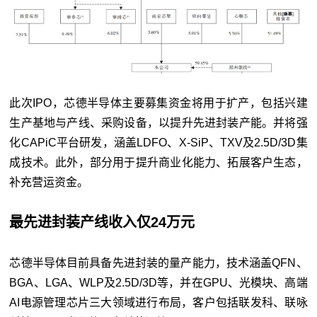
此次IPO，芯德半导体主要募集资金将用于扩产，包括兴建
生产基地与产线、采购设备，以提升先进封装产能。并将强
化CAPiC平台研发，涵盖LDFO、X-SiP、TXV及2.5D/3D集
成技术。此外，部分用于提升商业化能力、拓展客户生态，
补充营运资金。
最先进封装产线收入仅24万元
芯德半导体目前具备先进封装的量产能力，技术涵盖QFN、
BGA、LGA、WLP及2.5D/3D等，并在GPU、光模块、高端
AI电源管理芯片三大领域进行布局，客户包括联发科、联咏