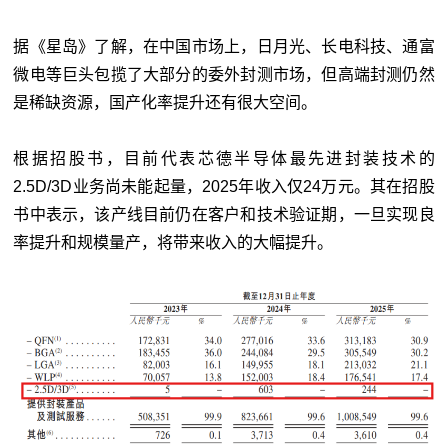
据《星岛》了解，在中国市场上，日月光、长电科技、通富
微电等巨头包揽了大部分的委外封测市场，但高端封测仍然
是稀缺资源，国产化率提升还有很大空间。
根据招股书，目前代表芯德半导体最先进封装技术的
2.5D/3D业务尚未能起量，2025年收入仅24万元。其在招股
书中表示，该产线目前仍在客户和技术验证期，一旦实现良
率提升和规模量产，将带来收入的大幅提升。