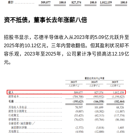
资不抵债，董事长去年涨薪八倍
招股书显示，芯德半导体收入从2023年的5.09亿元跃升至
2025年的10.12亿元，三年内营收翻倍。但其盈利状况却不
容乐观，2023年至2025年，公司累计净亏损高达12.19亿
元。