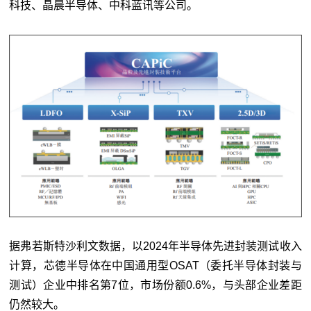
科技、晶晨半导体、中科蓝讯等公司。
据弗若斯特沙利文数据，以2024年半导体先进封装测试收入
计算，芯德半导体在中国通用型OSAT（委托半导体封装与
测试）企业中排名第7位，市场份额0.6%，与头部企业差距
仍然较大。