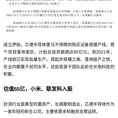
成立伊始，芯德半导体便马不停蹄的购买设备搭建产线，首
个项目落地南京，计划总投资额高达60亿元。到2021年，
产线就已实现批量生产。其起步规模之高、落地投产之快，
在业内都属于前列水平，这些皆源于团队此前在长电科技的
积累。
估值55亿，小米、联发科入股
封测行业是典型的重资产、长周期制造业，芯德半导体作为
一家年轻的新生公司，主要依靠多轮融资支撑运转。