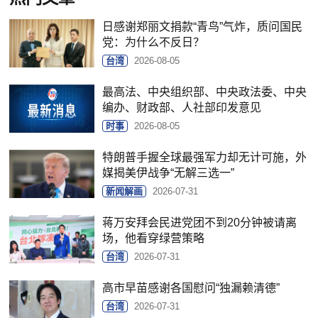
日感谢郑丽文捐款“青鸟”气炸，质问国民
党：为什么不反日？
台湾
2026-08-05
最高法、中央组织部、中央政法委、中央
编办、财政部、人社部印发意见
时事
2026-08-05
特朗普手握全球最强军力却无计可施，外
媒揭美伊战争“无解三选一”
新闻解画
2026-07-31
蒋万安拜会民进党团不到20分钟被请离
场，他看穿绿营策略
台湾
2026-07-31
高市早苗感谢各国慰问“独漏赖清德”
台湾
2026-07-31