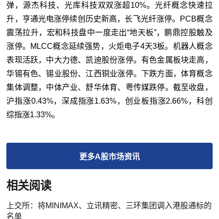
弹，源杰科技、光库科技双双涨超10%。光纤概念快速拉
升，亨通光电涨停续创历史新高，长飞光纤涨停。PCB概念
震荡拉升，宏和科技盘中一度走出“地天板”，鹏鼎控股触及
涨停。MLCC概念延续强势，火炬电子4天3板。机器人概念
表现活跃，中大力德、凯迪股份涨停。有色金属板块走高，
华锡有色、锡业股份、江西铜业涨停。下跌方面，体育概念
集体调整，中体产业、舒华体育、粤传媒跌停。截至收盘，
沪指涨0.43%，深成指涨1.63%，创业板指涨2.66%，科创
综指涨1.33%。
更多
A股市场
资讯
相关阅读
上交所：将MINIMAX、立讯精密、三环集团调入港股通标的
名单